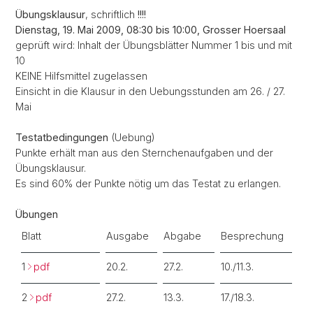
Übungsklausur
, schriftlich
!!!!
Dienstag, 19. Mai 2009, 08:30 bis 10:00, Grosser Hoersaal
geprüft wird: Inhalt der Übungsblätter Nummer 1 bis und mit
10
KEINE Hilfsmittel zugelassen
Einsicht in die Klausur in den Uebungsstunden am 26. / 27.
Mai
Testatbedingungen
(Uebung)
Punkte erhält man aus den Sternchenaufgaben und der
Übungsklausur.
Es sind 60% der Punkte nötig um das Testat zu erlangen.
Übungen
Blatt
Ausgabe
Abgabe
Besprechung
1
pdf
20.2.
27.2.
10./11.3.
2
pdf
27.2.
13.3.
17./18.3.