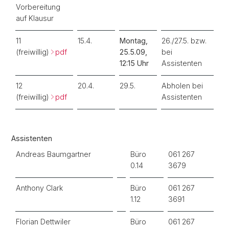
Vorbereitung
auf Klausur
11
15.4.
Montag,
26./27.5. bzw.
(freiwillig)
pdf
25.5.09,
bei
12:15 Uhr
Assistenten
12
20.4.
29.5.
Abholen bei
(freiwillig)
pdf
Assistenten
Assistenten
Andreas Baumgartner
Büro
061 267
0.14
3679
Anthony Clark
Büro
061 267
1.12
3691
Florian Dettwiler
Büro
061 267