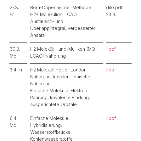
27.3.
Born-Oppenheimer Methode
dito pdf
Fr
H2+ Molekülion: LCAO,
23.3.
Austausch- und
Überlappintegral, verbesserter
Ansatz
30.3.
H2 Molekül: Hund-Mulliken (MO-
pdf
Mo
LCAO) Näherung
3.4. Fr
H2 Molekül: Heitler-London
pdf
Näherung, kovalent-Ionische
Näherung
Einfache Moleküle: Elektron
Paarung, kovalente Bindung,
ausgerichtete Orbitale
6.4.
Einfache Moleküle:
pdf
Mo
Hybridisierung,
Wasserstoffbrücke,
Kohlenwasserstoffe