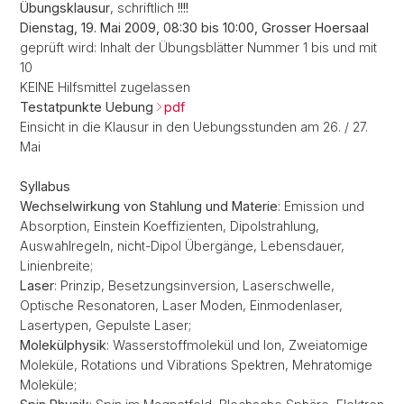
Übungsklausur
, schriftlich
!!!!
Dienstag, 19. Mai 2009, 08:30 bis 10:00, Grosser Hoersaal
geprüft wird: Inhalt der Übungsblätter Nummer 1 bis und mit
10
KEINE Hilfsmittel zugelassen
Testatpunkte Uebung
pdf
Einsicht in die Klausur in den Uebungsstunden am 26. / 27.
Mai
Syllabus
Wechselwirkung von Stahlung und Materie
: Emission und
Absorption, Einstein Koeffizienten, Dipolstrahlung,
Auswahlregeln, nicht-Dipol Übergänge, Lebensdauer,
Linienbreite;
Laser
: Prinzip, Besetzungsinversion, Laserschwelle,
Optische Resonatoren, Laser Moden, Einmodenlaser,
Lasertypen, Gepulste Laser;
Molekülphysik
: Wasserstoffmolekül und Ion, Zweiatomige
Moleküle, Rotations und Vibrations Spektren, Mehratomige
Moleküle;