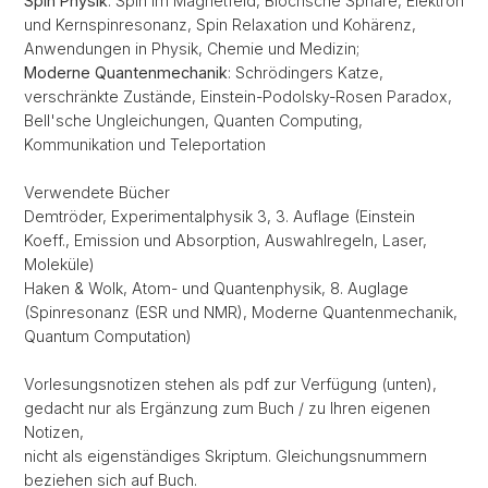
Spin Physik
: Spin im Magnetfeld, Blochsche Sphäre, Elektron
und Kernspinresonanz, Spin Relaxation und Kohärenz,
Anwendungen in Physik, Chemie und Medizin;
Moderne Quantenmechanik
: Schrödingers Katze,
verschränkte Zustände, Einstein-Podolsky-Rosen Paradox,
Bell'sche Ungleichungen, Quanten Computing,
Kommunikation und Teleportation
Verwendete Bücher
Demtröder, Experimentalphysik 3, 3. Auflage (Einstein
Koeff., Emission und Absorption, Auswahlregeln, Laser,
Moleküle)
Haken & Wolk, Atom- und Quantenphysik, 8. Auglage
(Spinresonanz (ESR und NMR), Moderne Quantenmechanik,
Quantum Computation)
Vorlesungsnotizen stehen als pdf zur Verfügung (unten),
gedacht nur als Ergänzung zum Buch / zu Ihren eigenen
Notizen,
nicht als eigenständiges Skriptum. Gleichungsnummern
beziehen sich auf Buch.