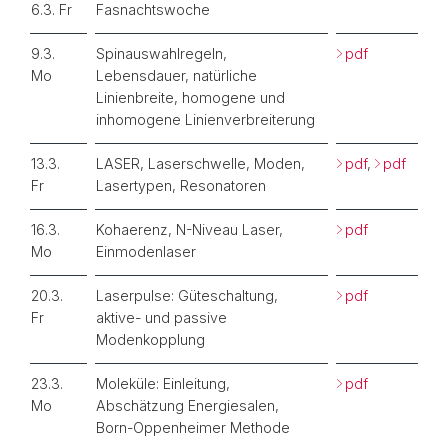
6.3. Fr
Fasnachtswoche
9.3.
Spinauswahlregeln,
pdf
Mo
Lebensdauer, natürliche
Linienbreite, homogene und
inhomogene Linienverbreiterung
13.3.
LASER, Laserschwelle, Moden,
pdf
,
pdf
Fr
Lasertypen, Resonatoren
16.3.
Kohaerenz, N-Niveau Laser,
pdf
Mo
Einmodenlaser
20.3.
Laserpulse: Güteschaltung,
pdf
Fr
aktive- und passive
Modenkopplung
23.3.
Moleküle: Einleitung,
pdf
Mo
Abschätzung Energiesalen,
Born-Oppenheimer Methode