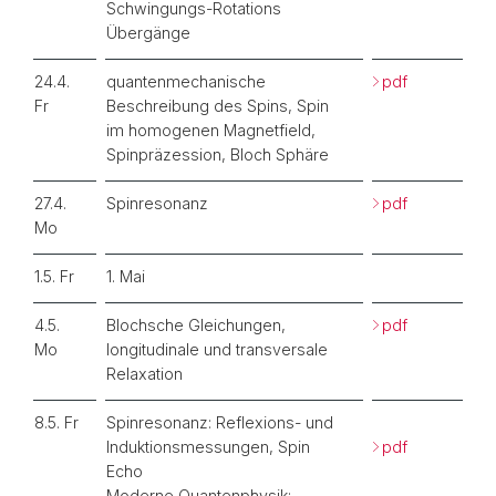
Schwingungs-Rotations
Übergänge
24.4.
quantenmechanische
pdf
Fr
Beschreibung des Spins, Spin
im homogenen Magnetfield,
Spinpräzession, Bloch Sphäre
27.4.
Spinresonanz
pdf
Mo
1.5. Fr
1. Mai
4.5.
Blochsche Gleichungen,
pdf
Mo
longitudinale und transversale
Relaxation
8.5. Fr
Spinresonanz: Reflexions- und
Induktionsmessungen, Spin
pdf
Echo
Moderne Quantenphysik: