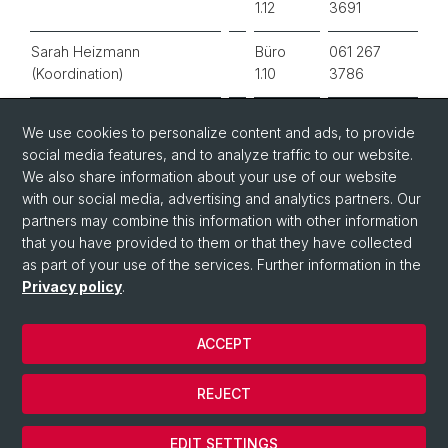
1.12
3691
Sarah Heizmann
Büro
061 267
(Koordination)
1.10
3786
Dominikus Kölbl
Büro
061 267
We use cookies to personalize content and ads, to provide
1.12
3691
social media features, and to analyze traffic to our website.
We also share information about your use of our website
with our social media, advertising and analytics partners. Our
partners may combine this information with other information
that you have provided to them or that they have collected
as part of your use of the services. Further information in the
Privacy policy
.
ACCEPT
© University of Basel
REJECT
Privacy Policy
Cookies
EDIT SETTINGS